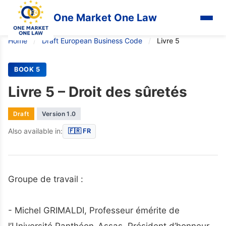
One Market One Law
Home
/
Draft European Business Code
/
Livre 5
BOOK 5
Livre 5 – Droit des sûretés
Draft
Version 1.0
Also available in:
🇫🇷 FR
Groupe de travail :
- Michel GRIMALDI, Professeur émérite de
l’Université Panthéon-Assas, Président d’honneur