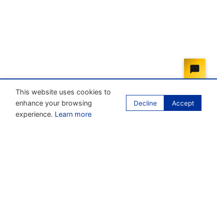
This website uses cookies to
enhance your browsing
Decline
Accept
experience.
Learn more
Our mission
Enhance the process of unifying business law within
the European Union through codification and the
implementation of a European Business Code.